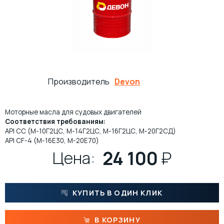
ПРОКАТНЫЕ МАСЛА
МНОГОЦЕЛЕВЫЕ СМАЗКИ
ОСЕВЫЕ МАСЛА
ИНДУСТРИАЛЬНЫЕ СМАЗКИ
ТЕХНОЛОГИЧЕСКИЕ СМАЗКИ
МОТОРНОЕ МАСЛО ДЛЯ СУДОВЫХ ДВИГАТЕЛЕЙ
Производитель
Devon
МАСЛА ДЛЯ НАПРАВЛЯЮЩИХ СКОЛЬЖЕНИЯ
ЖЕЛЕЗНОДОРОЖНЫЕ СМАЗКИ
Моторные масла для судовых двигателей
Соответствия требованиям:
API CС (М-10Г2ЦС, М-14Г2ЦС, М-16Г2ЦС, М-20Г2СД)
КОМПРЕССОРНОЕ МАСЛО
КАНАТНЫЕ СМАЗКИ
API CF-4 (М-16Е30, М-20Е70)
24 100
₽
Цена:
ТУРБИННЫЕ МАСЛА
СИЛИКОНОВЫЕ СМАЗКИ
СПЕЦИАЛЬНЫЕ МАСЛА
АНТИФРИКЦИОННЫЕ СМАЗКИ
КУПИТЬ В ОДИН КЛИК
МАСЛА ОБЩЕГО НАЗНАЧЕНИЯ (БАЗОВЫЕ)
ОЧИСТИТЕЛИ
В КОРЗИНУ