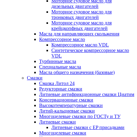
Моторное судовое масло для
дизельных двигателей
Моторное судовое масло для
тронковых двигателей
Моторное судовое масло для
крейцкопфных двигателей
Масла для направляющих скольжения
Компрессорное масло
Компрессорное масло VDL
Синтетическое компрессорное масло
VDL
Турбинные масла
Специальные масла
Масла общего назначения (базовые)
Смазки
Смазка Литол 24
Редукторные смазки
Литиевые антифрикционные смазки Циатим
Консервационные смазки
Высокотемпературные смазки
Литий-кальциевые смазки
Многоцелевые смазки по ГОСТу и ТУ
Литиевые смазки
Литиевые смазки с EP присадками
Многоцелевые смазки