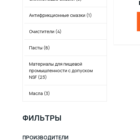
Моторное масло для
дизельных двигателей Евро-3
Моторное масло SN
(6)
(7)
Антифрикционные смазки
(1)
Моторное масло SP GF-6
(3)
Моторные масла для
Очистители
(4)
коммерческого транспорта по
ГОСТ
(11)
Моторное масло C3
(2)
Пасты
(8)
Материалы для пищевой
промышленности с допуском
NSF
(23)
Масла
(3)
ФИЛЬТРЫ
ПРОИЗВОДИТЕЛИ