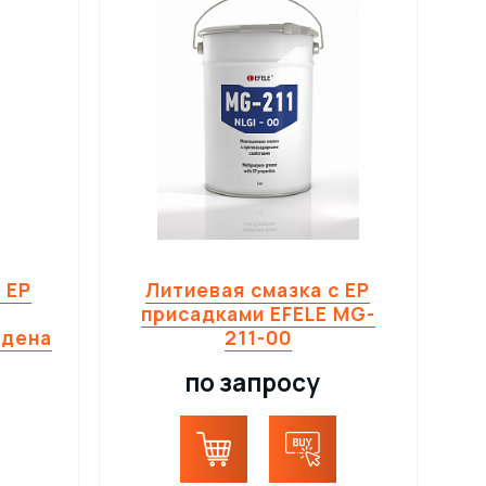
 EP
Литиевая смазка с EP
присадками EFELE MG-
бдена
211-00
по запросу