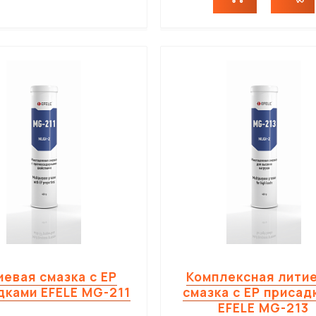
евая смазка с EP
Комплексная лити
дками EFELE MG-211
смазка с EP присад
EFELE MG-213