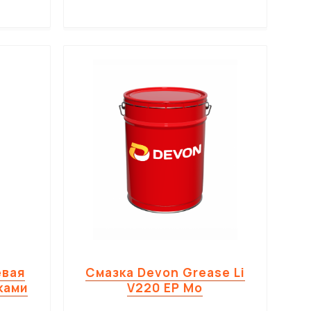
евая
Cмазка Devon Grease Li
ками
V220 EP Mo