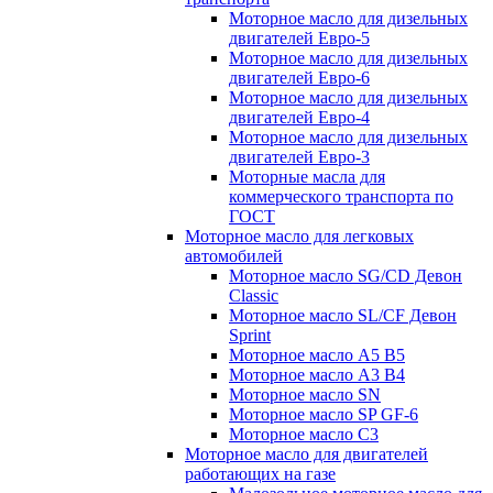
Моторное масло для дизельных
двигателей Евро-5
Моторное масло для дизельных
двигателей Евро-6
Моторное масло для дизельных
двигателей Евро-4
Моторное масло для дизельных
двигателей Евро-3
Моторные масла для
коммерческого транспорта по
ГОСТ
Моторное масло для легковых
автомобилей
Моторное масло SG/CD Девон
Classic
Моторное масло SL/CF Девон
Sprint
Моторное масло A5 B5
Моторное масло A3 B4
Моторное масло SN
Моторное масло SP GF-6
Моторное масло C3
Моторное масло для двигателей
работающих на газе