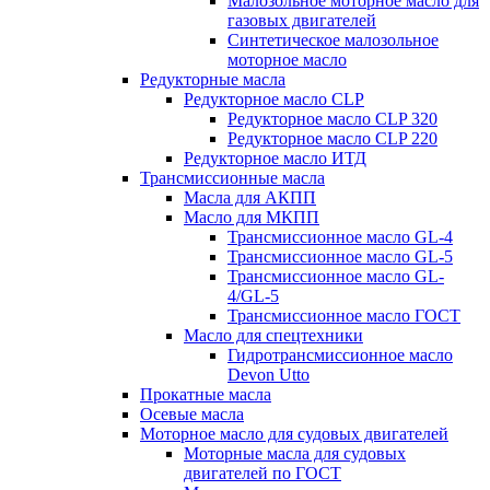
Малозольное моторное масло для
газовых двигателей
Синтетическое малозольное
моторное масло
Редукторные масла
Редукторное масло CLP
Редукторное масло CLP 320
Редукторное масло CLP 220
Редукторное масло ИТД
Трансмиссионные масла
Масла для АКПП
Масло для МКПП
Трансмиссионное масло GL-4
Трансмиссионное масло GL-5
Трансмиссионное масло GL-
4/GL-5
Трансмиссионное масло ГОСТ
Масло для спецтехники
Гидротрансмиссионное масло
Devon Utto
Прокатные масла
Осевые масла
Моторное масло для судовых двигателей
Моторные масла для судовых
двигателей по ГОСТ