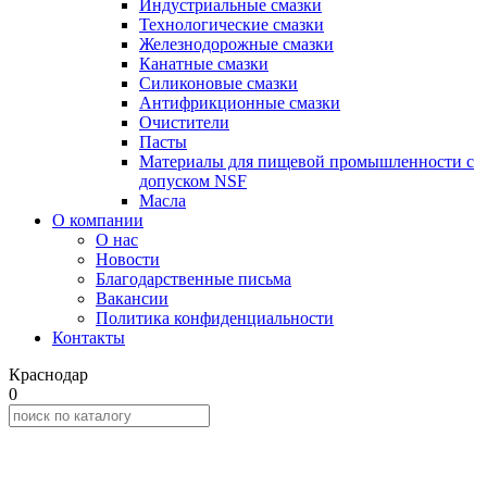
Индустриальные смазки
Технологические смазки
Железнодорожные смазки
Канатные смазки
Силиконовые смазки
Антифрикционные смазки
Очистители
Пасты
Материалы для пищевой промышленности с
допуском NSF
Масла
О компании
О нас
Новости
Благодарственные письма
Вакансии
Политика конфиденциальности
Контакты
Краснодар
0