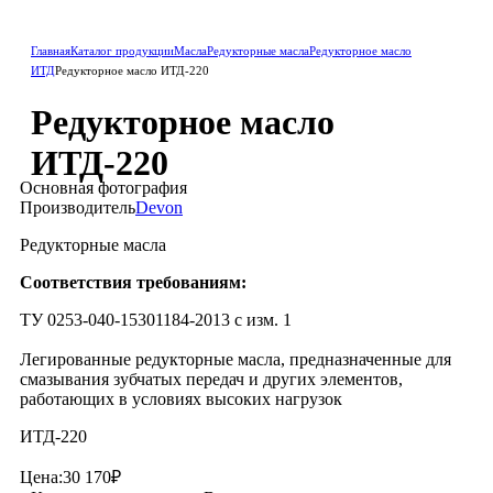
Главная
Каталог продукции
Масла
Редукторные масла
Редукторное масло
ИТД
Редукторное масло ИТД-220
Редукторное масло
ИТД-220
Основная фотография
Производитель
Devon
Редукторные масла
Соответствия требованиям:
ТУ 0253-040-15301184-2013 с изм. 1
Легированные редукторные масла, предназначенные для
смазывания зубчатых передач и других элементов,
работающих в условиях высоких нагрузок
ИТД-220
Цена:
30 170
₽