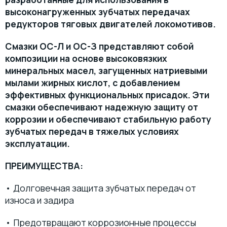
высоконагруженных зубчатых передачах
ПАСТЫ
редукторов тяговых двигателей локомотивов.
МАТЕРИАЛЫ ДЛЯ ПИЩЕВОЙ ПРОМЫШЛЕННОСТИ С ДОПУСКОМ NSF
Смазки ОС-Л и ОС-З представляют собой
композиции на основе высоковязких
МАСЛА
минеральных масел, загущенных натриевыми
мылами жирных кислот, с добавлением
эффективных функциональных присадок. Эти
смазки обеспечивают надежную защиту от
коррозии и обеспечивают стабильную работу
зубчатых передач в тяжелых условиях
эксплуатации.
ПРЕИМУЩЕСТВА:
• Долговечная защита зубчатых передач от
износа и задира
• Предотвращают коррозионные процессы