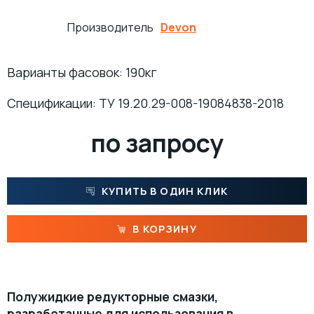
Производитель
Devon
ПРОКАТНЫЕ МАСЛА
МНОГОЦЕЛЕВЫЕ СМАЗКИ
Варианты фасовок: 190кг
ОСЕВЫЕ МАСЛА
ИНДУСТРИАЛЬНЫЕ СМАЗКИ
Cпецификации: ТУ 19.20.29-008-19084838-2018
ТЕХНОЛОГИЧЕСКИЕ СМАЗКИ
МОТОРНОЕ МАСЛО ДЛЯ СУДОВЫХ ДВИГАТЕЛЕЙ
по запросу
МАСЛА ДЛЯ НАПРАВЛЯЮЩИХ СКОЛЬЖЕНИЯ
ЖЕЛЕЗНОДОРОЖНЫЕ СМАЗКИ
КОМПРЕССОРНОЕ МАСЛО
КАНАТНЫЕ СМАЗКИ
КУПИТЬ В ОДИН КЛИК
ТУРБИННЫЕ МАСЛА
СИЛИКОНОВЫЕ СМАЗКИ
В КОРЗИНУ
СПЕЦИАЛЬНЫЕ МАСЛА
АНТИФРИКЦИОННЫЕ СМАЗКИ
Полужидкие редукторные смазки,
МАСЛА ОБЩЕГО НАЗНАЧЕНИЯ (БАЗОВЫЕ)
ОЧИСТИТЕЛИ
разработанные для использования в