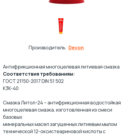
ПРОКАТНЫЕ МАСЛА
МНОГОЦЕЛЕВЫЕ СМАЗКИ
ОСЕВЫЕ МАСЛА
ИНДУСТРИАЛЬНЫЕ СМАЗКИ
Производитель
Devon
ТЕХНОЛОГИЧЕСКИЕ СМАЗКИ
МОТОРНОЕ МАСЛО ДЛЯ СУДОВЫХ ДВИГАТЕЛЕЙ
МАСЛА ДЛЯ НАПРАВЛЯЮЩИХ СКОЛЬЖЕНИЯ
ЖЕЛЕЗНОДОРОЖНЫЕ СМАЗКИ
Антифрикционная многоцелевая литиевая смазка
Соответствия требованиям:
КОМПРЕССОРНОЕ МАСЛО
КАНАТНЫЕ СМАЗКИ
ГОСТ 21150-2017 DIN 51 502
K3K-40
ТУРБИННЫЕ МАСЛА
СИЛИКОНОВЫЕ СМАЗКИ
Смазка Литол-24 – антифрикционная водостойкая
многоцелевая смазка, изготовленная из смеси
СПЕЦИАЛЬНЫЕ МАСЛА
АНТИФРИКЦИОННЫЕ СМАЗКИ
базовых
минеральных масел загущенных литиевым мылом
МАСЛА ОБЩЕГО НАЗНАЧЕНИЯ (БАЗОВЫЕ)
ОЧИСТИТЕЛИ
технической 12-оксистеариновой кислоты с